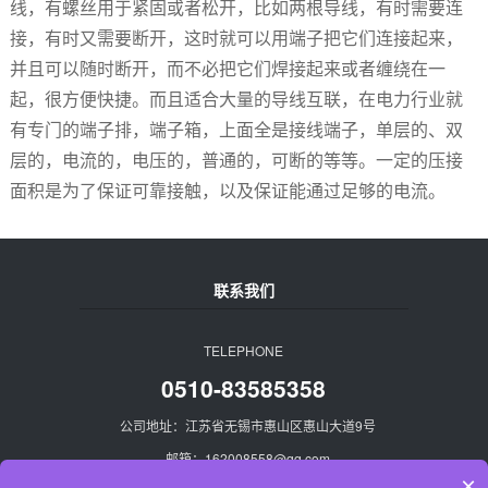
线，有螺丝用于紧固或者松开，比如两根导线，有时需要连
接，有时又需要断开，这时就可以用端子把它们连接起来，
并且可以随时断开，而不必把它们焊接起来或者缠绕在一
起，很方便快捷。而且适合大量的导线互联，在电力行业就
有专门的端子排，端子箱，上面全是接线端子，单层的、双
层的，电流的，电压的，普通的，可断的等等。一定的压接
面积是为了保证可靠接触，以及保证能通过足够的电流。
联系我们
TELEPHONE
0510-83585358
公司地址：江苏省无锡市惠山区惠山大道9号
邮箱：162008558@qq.com
×