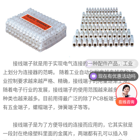
你们是怎么收费的呢
接线端子就是用于实现电气连接的一种配件产品，工业
上划分为连接器的范畴。 随着工业自动化程度越来越高和工
现在有优惠活动吗
业控制要求越来越严格、精确，接线端子的用量逐渐上涨。
随着电子行业的发展，接线端子的使用范围越来越多，而且
种类也越来越多。目前用得最广泛的除了PCB板端子外，还
有五金端子，螺帽端子，弹簧端子等等。
接线端子是为了方便导线的连接而应用的，它其实就是
一段封在绝缘塑料里面的金属片，两端都有孔可以插入导