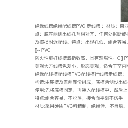
绝缘线槽绝缘配线槽PVC 走线槽 ：材质：
点：底座两侧出线孔互相对齐，任何处据断或
及擦损附近配线。特点：出现孔低、组合容易
[]-- PVC
防火性能好线槽氧指数高，具有难燃性。C[] P
美观大方线槽色差小，形态美观，适合于室内
绝缘配线槽配线槽PVC配线槽行线槽走线槽：
构造:由底槽及盖两部份组成，底槽两侧设出线
使用:先将底槽固定，再装入配线槽中，然后上
特点:组合容易，不脱落，接合面平滑不伤手
材质:采用硬质PVC料精制，绝缘佳、不自燃